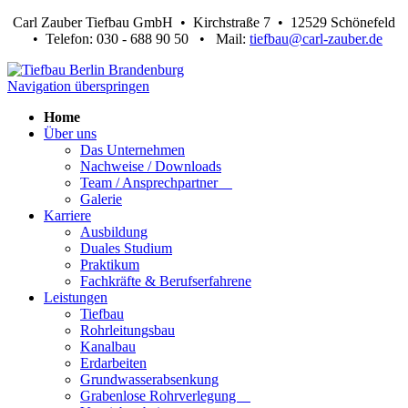
Carl Zauber Tiefbau GmbH • Kirchstraße 7 • 12529 Schönefeld
•
Telefon: 030 - 688 90 50
•
Mail:
tiefbau@carl-zauber.de
Navigation überspringen
Home
Über uns
Das Unternehmen
Nachweise / Downloads
Team / Ansprechpartner
Galerie
Karriere
Ausbildung
Duales Studium
Praktikum
Fachkräfte & Berufserfahrene
Leistungen
Tiefbau
Rohrleitungsbau
Kanalbau
Erdarbeiten
Grundwasserabsenkung
Grabenlose Rohrverlegung