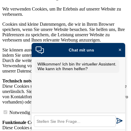
Wir verwenden Cookies, um Ihr Erlebnis auf unserer Website zu
verbessern.
Cookies sind kleine Datenmengen, die wir in Ihrem Browser
speichern, wenn Sie unsere Website besuchen. Sie helfen uns, Ihre
Präferenzen zu speichern, die Leistung unserer Website zu
verbessern und Ihnen relevante Werbung anzuzeigen.
×
Sie können auswählen, welche Cookies Sie akzeptieren möchten,
Chat mit uns
indem Sie unten auf die Schaltfläche „Auswahl anpassen“ klicken.
Durch die weitere Nutzung unserer Website stimmen Sie der
Willkommen! Ich bin Ihr virtueller Assistent.
Verwendung von Cookies zu. Weitere Informationen finden Sie in
Wie kann ich Ihnen helfen?
unserer Datenschutzerklärung.
Technisch notwendige Cookies
:
Diese Cookies sind für die Funktion unserer Website und Angebote
unerlässlich. Sie ermöglichen beispielsweise die sichere Nutzung
von Kontaktformularen, die Anmeldung in Ihrem Kundenkonto (wo
vorhanden) oder das Ablegen von Artikeln im Warenkorb.
Notwendig
Funktionale Cookies
:
Diese Cookies ermöglichen es uns, Ihre Präferenzen zu speichern,