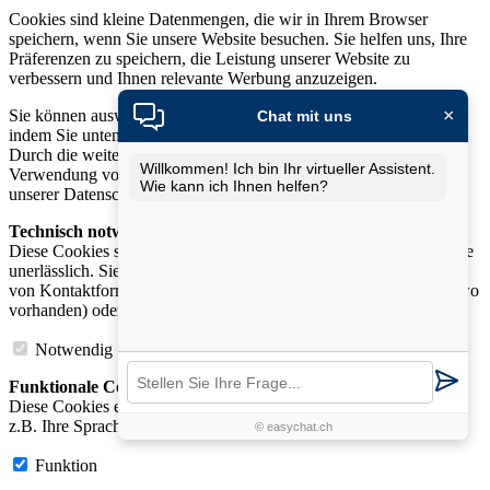
Cookies sind kleine Datenmengen, die wir in Ihrem Browser
speichern, wenn Sie unsere Website besuchen. Sie helfen uns, Ihre
Präferenzen zu speichern, die Leistung unserer Website zu
verbessern und Ihnen relevante Werbung anzuzeigen.
×
Sie können auswählen, welche Cookies Sie akzeptieren möchten,
Chat mit uns
indem Sie unten auf die Schaltfläche „Auswahl anpassen“ klicken.
Durch die weitere Nutzung unserer Website stimmen Sie der
Willkommen! Ich bin Ihr virtueller Assistent.
Verwendung von Cookies zu. Weitere Informationen finden Sie in
Wie kann ich Ihnen helfen?
unserer Datenschutzerklärung.
Technisch notwendige Cookies
:
Diese Cookies sind für die Funktion unserer Website und Angebote
unerlässlich. Sie ermöglichen beispielsweise die sichere Nutzung
von Kontaktformularen, die Anmeldung in Ihrem Kundenkonto (wo
vorhanden) oder das Ablegen von Artikeln im Warenkorb.
Notwendig
Funktionale Cookies
:
Diese Cookies ermöglichen es uns, Ihre Präferenzen zu speichern,
z.B. Ihre Spracheinstellungen oder die Schriftgrösse.
© easychat.ch
Funktion