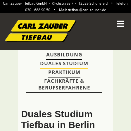
•
Carl Zauber Tiefbau GmbH • Kirchstraße 7 • 12529 Schönefeld
Telefon:
•
030 - 688 90 50
Mail:
tiefbau@carl-zauber.de
Navigation
AUSBILDUNG
überspringen
DUALES STUDIUM
PRAKTIKUM
FACHKRÄFTE &
BERUFSERFAHRENE
Duales Studium
Tiefbau in Berlin